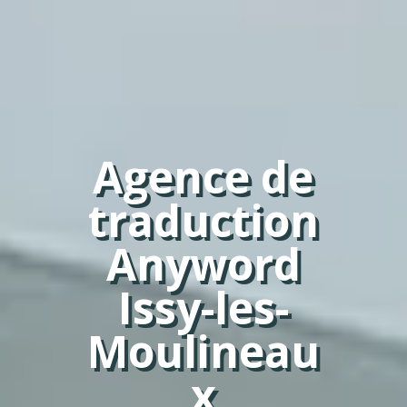
Agence de
traduction
Anyword
Issy-les-
Moulineau
x