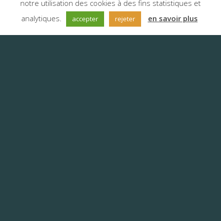
notre utilisation des cookies à des fins statistiques et
;
analytiques.
en savoir plus
accepter
rejeter
La traduction touristique
par Anyword
Les services de traduction sont
essentiels dans le secteur
touristique pour garantir une
communication claire et adaptée
aux visiteurs internationaux,
améliorant ainsi leur expérience et
attirant un public plus large. Divers