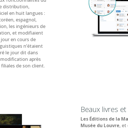
aux fonctionnalités du
e distribution,
ciel en huit langues :
 coréen, espagnol,
ion, les ingénieurs de
ation, et modifiaient
à jour en cours de
nguistiques n’étaient
é le jour dit dans
 modification après
filiales de son client.
Beaux livres et
Les Éditions de la M
Musée du Louvre
, e