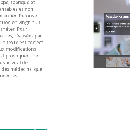
ppe, fabrique et
antables et non
e entier. Perouse
ction en vingt-huit
athéter. Pour
eures, réalisées par
 le texte est correct
ux modifications.
’est provoquer une
stic vital de
à des médecins, que
oncernés.