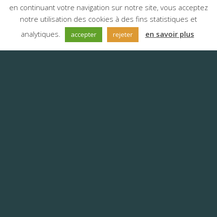
en continuant votre navigation sur notre site, vous acceptez
notre utilisation des cookies à des fins statistiques et
;
analytiques.
en savoir plus
accepter
rejeter
Interprétation
simultanée : pour une
communication fluide et
multilingue
Organiser une conférence
internationale, un séminaire en
ligne ou une grande réunion