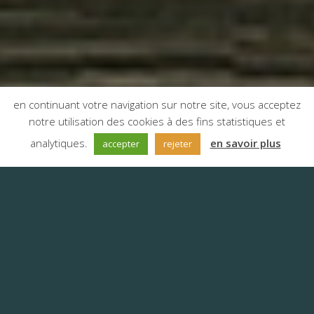
en continuant votre navigation sur notre site, vous acceptez
notre utilisation des cookies à des fins statistiques et
;
analytiques.
en savoir plus
accepter
rejeter
L’agence de traduction
Anyword – Dijon
Dijon, capitale de la Bourgogne, est