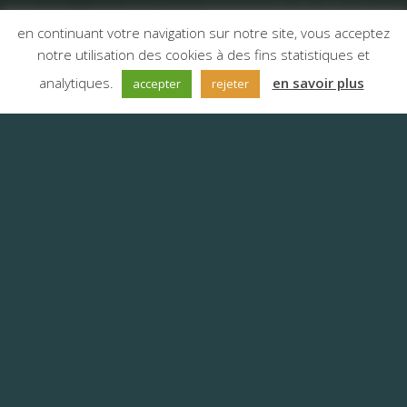
en continuant votre navigation sur notre site, vous acceptez
notre utilisation des cookies à des fins statistiques et
;
analytiques.
en savoir plus
accepter
rejeter
L’agence de traduction
Anyword – Saint-Quentin
en Yvelines
L’agence de traduction Anyword vit
au coeur du deuxième pôle
économique de l’ouest parisien,
souvent qualifié de Silicon Valley à la
française, siège de nombreuses