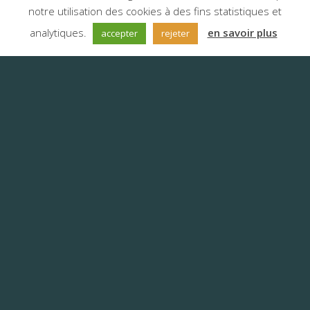
notre utilisation des cookies à des fins statistiques et
;
analytiques.
en savoir plus
accepter
rejeter
L’agence de traduction
Anyword Amiens
L’agence de traduction Anyword
accompagne les Amiénois au
carrefour entre industrie et secteur
tertiaire
Nos secteurs d’expertise