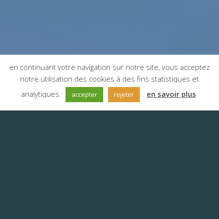
en continuant votre navigation sur notre site, vous acceptez
notre utilisation des cookies à des fins statistiques et
;
analytiques.
en savoir plus
accepter
rejeter
Les projets de traduction
réalisés pour nos clients
Anyword mène des projets de